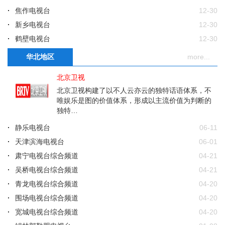
焦作电视台
12-30
新乡电视台
12-30
鹤壁电视台
12-30
华北地区
more...
北京卫视
北京卫视构建了以不人云亦云的独特话语体系，不
唯娱乐是图的价值体系，形成以主流价值为判断的
独特…
静乐电视台
06-11
天津滨海电视台
06-01
肃宁电视台综合频道
04-21
吴桥电视台综合频道
04-21
青龙电视台综合频道
04-20
围场电视台综合频道
04-20
宽城电视台综合频道
04-20