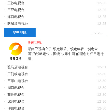
三沙电视台
12-25
三亚电视台
12-25
海口电视台
12-25
防城港电视台
12-25
华中地区
more...
湖南卫视
湖南卫视确立了“锁定娱乐、锁定年轻、锁定全
国”的战略定位，围绕“快乐中国”的理念对栏目进行
编…
驻马店电视台
12-31
三门峡电视台
12-30
平顶山电视台
12-30
周口电视台
12-30
商丘电视台
12-30
漯河电视台
12-30
许昌电视台
12-30