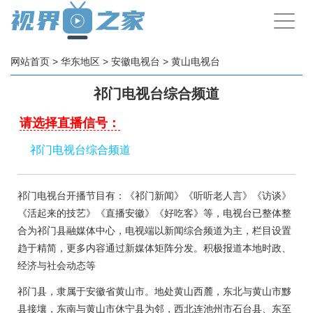
手
机
导
航
网站首页
>
华东地区
>
安徽电视台
>
黄山电视台
祁门电视台综合频道
请选择直播信号：
祁门电视台综合频道
祁门电视台开播节目有：《祁门新闻》《听听老人言》《访谈》‌
《活起来的技艺》《直播安徽》《好吃客》等，电视台已整体整
合为‌祁门县融媒体中心‌，电视端以新闻综合频道为主，栏目设置
趋于精简，更多内容通过新媒体矩阵分发。积极报道本地时政、
经济与社会动态等
祁门县，隶属于安徽省黄山市。地处黄山西麓，东北与黄山市黟
县接壤，东南与黄山市休宁县为邻，西北连池州市石台县、东至