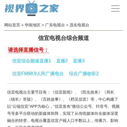
手
机
导
航
网站首页
>
华南地区
>
广东电视台
>
茂名电视台
信宜电视台综合频道
请选择直播信号：
信宜综合频道直播1
直播2
直播3
信宜FM98.9人民广播电台
综合广播收听2
信宜电视台主要节目有：《信宜新闻》、《民生政务》《局长
（镇长）答疑》、《百姓故事》、《档见信宜》等，中心构建了
以“云端信宜”APP为核心，“信宜发布”微信公众号、抖音号、视频
号等多平台联动的新媒体矩阵，实现了从传统媒体向全媒体深度
融合的转变。电视台覆盖信宜户籍人口半数以上，传播力、影响