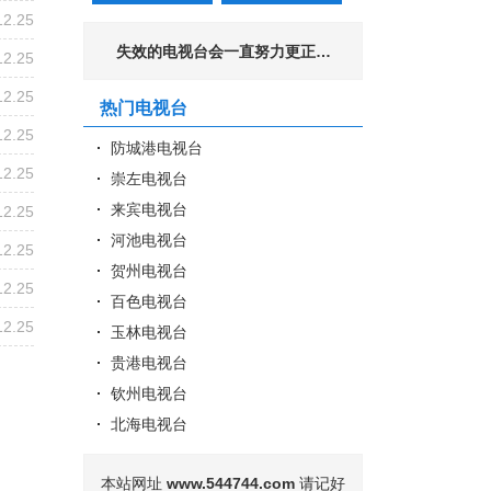
12.25
失效的电视台会一直努力更正…
12.25
12.25
热门电视台
12.25
防城港电视台
12.25
崇左电视台
来宾电视台
12.25
河池电视台
12.25
贺州电视台
12.25
百色电视台
12.25
玉林电视台
贵港电视台
钦州电视台
北海电视台
本站网址
www.544744.com
请记好