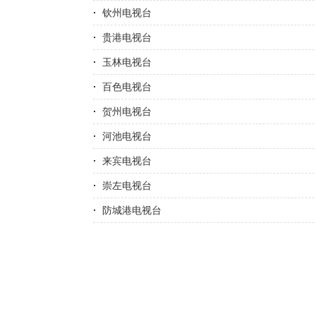
钦州电视台
龙口电视台综合频道
贵港电视台
长岛电视台
玉林电视台
高新电视台
百色电视台
青羊电视台
贺州电视台
金牛电视台
河池电视台
来宾电视台
崇左电视台
防城港电视台