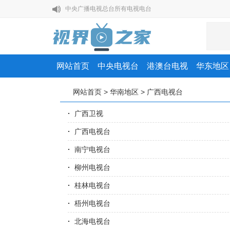
中央广播电视总台所有电视电台
[七大区域划分]华南、华中、华北、华东、西南…
中国有几个地级市（293个地级市）
龙口电视台综合频道
网站首页
中央电视台
港澳台电视
华东地区
长岛电视台
网站首页
>
华南地区
>
广西电视台
高新电视台
广西卫视
青羊电视台
广西电视台
金牛电视台
南宁电视台
2026世界杯小组赛赛程时间表
柳州电视台
电视台停播频道
桂林电视台
中央广播电视总台所有电视电台
梧州电视台
[七大区域划分]华南、华中、华北、华东、西南…
北海电视台
中国有几个地级市（293个地级市）