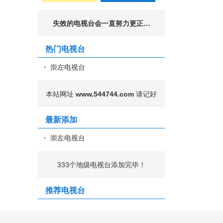
失效的电视台会一直努力更正…
热门电视台
崇左电视台
本站网址
www.544744.com
请记好
最新添加
崇左电视台
333个地级电视台添加完毕！
推荐电视台