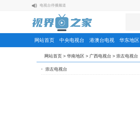
电视台停播频道
中央广播电视总台所有电视电台
[七大区域划分]华南、华中、华北、华东、西南…
中国有几个地级市（293个地级市）
网站首页
中央电视台
港澳台电视
华东地区
龙口电视台综合频道
网站首页
>
华南地区
>
广西电视台
>
崇左电视台
长岛电视台
崇左电视台
高新电视台
青羊电视台
金牛电视台
2026世界杯小组赛赛程时间表
电视台停播频道
中央广播电视总台所有电视电台
[七大区域划分]华南、华中、华北、华东、西南…