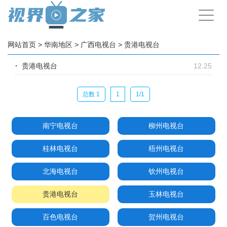
手
机
导
航
网站首页
>
华南地区
>
广西电视台
>
贵港电视台
贵港电视台
12.25
总数 1
1
1/1
南宁电视台
柳州电视台
桂林电视台
梧州电视台
北海电视台
钦州电视台
贵港电视台
玉林电视台
百色电视台
贺州电视台