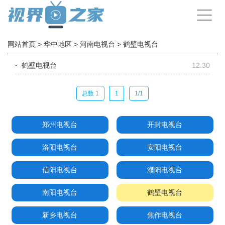
手
机
导
航
网站首页
>
华中地区
>
河南电视台
>
鹤壁电视台
鹤壁电视台
12.30
总数 1
1
1/1
郑州电视台
开封电视台
洛阳电视台
安阳电视台
信阳电视台
濮阳电视台
南阳电视台
鹤壁电视台
新乡电视台
焦作电视台