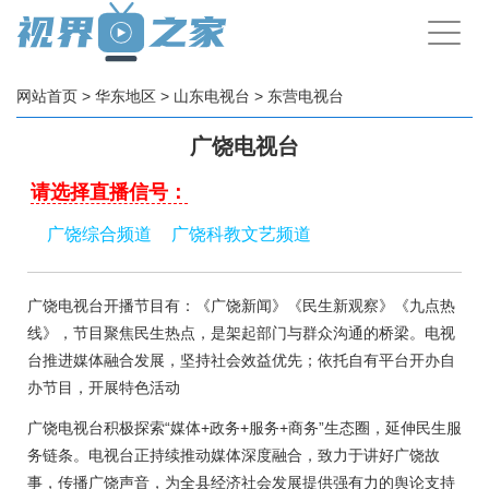
手
机
导
航
网站首页
>
华东地区
>
山东电视台
>
东营电视台
广饶电视台
请选择直播信号：
广饶综合频道
广饶科教文艺频道
广饶电视台开播节目有：《广饶新闻》《民生新观察》《九点热
线》，节目聚焦民生热点，是架起部门与群众沟通的桥梁。电视
台推进媒体融合发展，坚持社会效益优先；依托自有平台开办自
办节目，开展特色活动
广饶电视台积极探索“媒体+政务+服务+商务”生态圈，延伸民生服
务链条。电视台正持续推动媒体深度融合，致力于讲好广饶故
事，传播广饶声音，为全县经济社会发展提供强有力的舆论支持