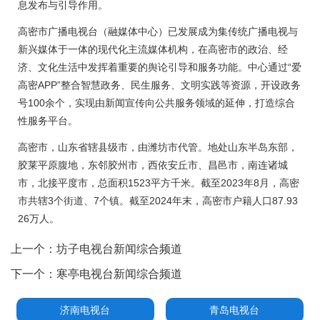
息发布与引导作用。
高密市广播电视台（融媒体中心）已发展成为集传统广播电视与
新兴媒体于一体的现代化主流媒体机构，在高密市的政治、经
济、文化生活中发挥着重要的舆论引导和服务功能。‌中心通过“爱
高密APP”整合智慧政务、民生服务、文明实践等资源，开设政务
号100余个，实现由新闻宣传向公共服务领域的延伸，打造综合
性服务平台。
高密市，山东省辖县级市，由潍坊市代管。地处山东半岛东部，
胶莱平原腹地，东邻胶州市，西依安丘市、昌邑市，南连诸城
市，北接平度市，总面积1523平方千米。截至2023年8月，高密
市共辖3个街道、7个镇。截至2024年末，高密市户籍人口87.93
26万人。
上一个：
坊子电视台新闻综合频道
下一个：
寒亭电视台新闻综合频道
济南电视台
青岛电视台