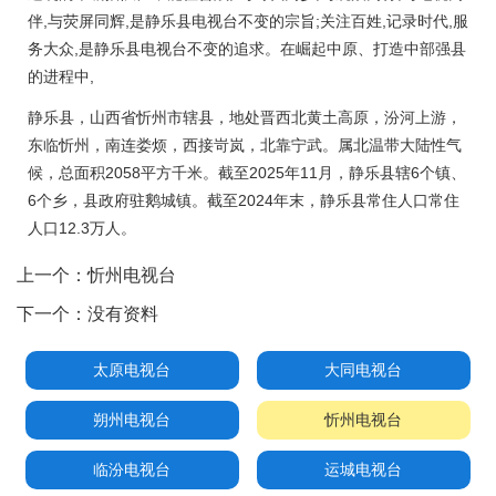
伴,与荧屏同辉,是静乐县电视台不变的宗旨;关注百姓,记录时代,服
务大众,是静乐县电视台不变的追求。在崛起中原、打造中部强县
的进程中,
静乐县，山西省忻州市辖县，地处晋西北黄土高原，汾河上游，
东临忻州，南连娄烦，西接岢岚，北靠宁武。属北温带大陆性气
候，总面积2058平方千米。截至2025年11月，静乐县辖6个镇、
6个乡，县政府驻鹅城镇。截至2024年末，静乐县常住人口常住
人口12.3万人。
上一个：
忻州电视台
下一个：
没有资料
太原电视台
大同电视台
朔州电视台
忻州电视台
临汾电视台
运城电视台