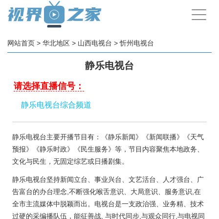
手
机
导
航
网站首页
>
华北地区
>
山西电视台
>
忻州电视台
静乐电视台
请选择直播信号：
静乐电视台综合频道
静乐电视台主要开播节目有：《静乐新闻》《新闻联播》《天气
预报》《静乐时政》《民生服务》等，节目内容聚焦本地政务、
文化与民生，无固定综艺或日播剧集。
静乐电视台坚持新闻立台、事业兴台、文艺活台、人才强台、广
告富台的办台理念,不断强化喉舌意识、大局意识、服务意识,在
全市主流媒体中脱颖而出。电视台是一支政治强、业务精、技术
过硬的采编播队伍，能征善战, 与时代同步,与观众同行,与电视同