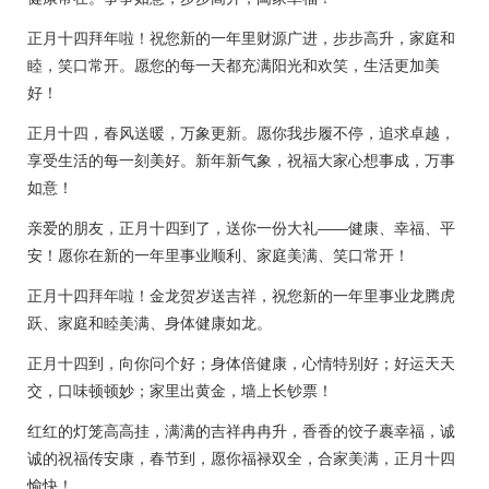
正月十四拜年啦！祝您新的一年里财源广进，步步高升，家庭和
睦，笑口常开。愿您的每一天都充满阳光和欢笑，生活更加美
好！
正月十四，春风送暖，万象更新。愿你我步履不停，追求卓越，
享受生活的每一刻美好。新年新气象，祝福大家心想事成，万事
如意！
亲爱的朋友，正月十四到了，送你一份大礼——健康、幸福、平
安！愿你在新的一年里事业顺利、家庭美满、笑口常开！
正月十四拜年啦！金龙贺岁送吉祥，祝您新的一年里事业龙腾虎
跃、家庭和睦美满、身体健康如龙。
正月十四到，向你问个好；身体倍健康，心情特别好；好运天天
交，口味顿顿妙；家里出黄金，墙上长钞票！
红红的灯笼高高挂，满满的吉祥冉冉升，香香的饺子裹幸福，诚
诚的祝福传安康，春节到，愿你福禄双全，合家美满，正月十四
愉快！