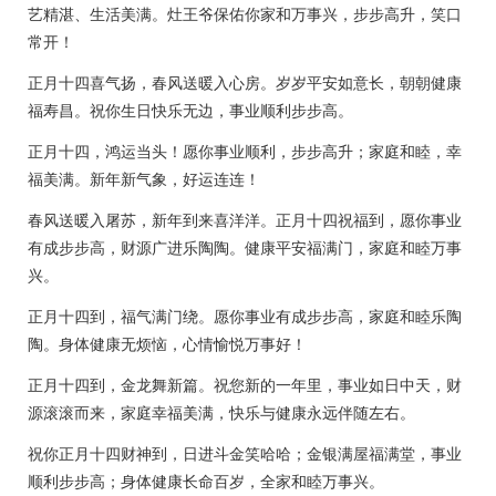
艺精湛、生活美满。灶王爷保佑你家和万事兴，步步高升，笑口
常开！
正月十四喜气扬，春风送暖入心房。岁岁平安如意长，朝朝健康
福寿昌。祝你生日快乐无边，事业顺利步步高。
正月十四，鸿运当头！愿你事业顺利，步步高升；家庭和睦，幸
福美满。新年新气象，好运连连！
春风送暖入屠苏，新年到来喜洋洋。正月十四祝福到，愿你事业
有成步步高，财源广进乐陶陶。健康平安福满门，家庭和睦万事
兴。
正月十四到，福气满门绕。愿你事业有成步步高，家庭和睦乐陶
陶。身体健康无烦恼，心情愉悦万事好！
正月十四到，金龙舞新篇。祝您新的一年里，事业如日中天，财
源滚滚而来，家庭幸福美满，快乐与健康永远伴随左右。
祝你正月十四财神到，日进斗金笑哈哈；金银满屋福满堂，事业
顺利步步高；身体健康长命百岁，全家和睦万事兴。