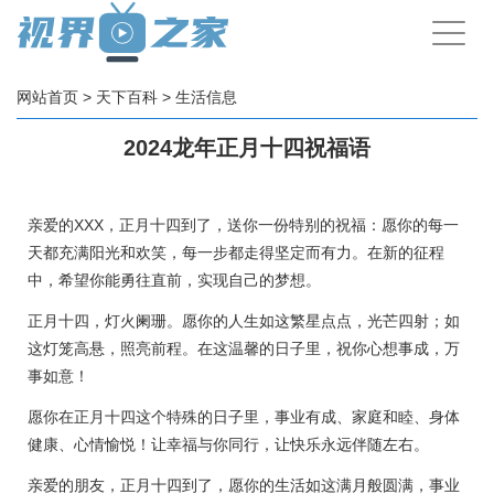
手
机
导
航
网站首页
>
天下百科
>
生活信息
2024龙年正月十四祝福语
亲爱的XXX，正月十四到了，送你一份特别的祝福：愿你的每一
天都充满阳光和欢笑，每一步都走得坚定而有力。在新的征程
中，希望你能勇往直前，实现自己的梦想。
正月十四，灯火阑珊。愿你的人生如这繁星点点，光芒四射；如
这灯笼高悬，照亮前程。在这温馨的日子里，祝你心想事成，万
事如意！
愿你在正月十四这个特殊的日子里，事业有成、家庭和睦、身体
健康、心情愉悦！让幸福与你同行，让快乐永远伴随左右。
亲爱的朋友，正月十四到了，愿你的生活如这满月般圆满，事业