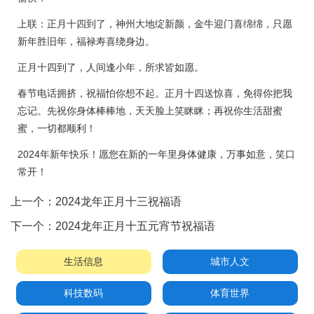
上联：正月十四到了，神州大地绽新颜，金牛迎门喜绵绵，只愿
新年胜旧年，福禄寿喜绕身边。
正月十四到了，人间逢小年，所求皆如愿。
春节电话拥挤，祝福怕你想不起。正月十四送惊喜，免得你把我
忘记。先祝你身体棒棒地，天天脸上笑眯眯；再祝你生活甜蜜
蜜，一切都顺利！
2024年新年快乐！愿您在新的一年里身体健康，万事如意，笑口
常开！
上一个：
2024龙年正月十三祝福语
下一个：
2024龙年正月十五元宵节祝福语
生活信息
城市人文
科技数码
体育世界