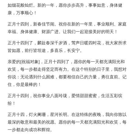
如烟花般灿烂。新的一年，愿你步步高升，事事如意，身体健
康，万事顺心！
正月十四到，新春佳节闹。祝你在新的一年里，事业顺利、家庭
幸福、身体健康、财源广进。让我们一起迎接美好的明天！
正月十四到了，麟趾春深千岁酒，莺声日暖四时花，祝大家所求
皆如愿，前行皆坦途，多喜乐，长安宁。
亲爱的[祝福对象]，正月十四到了，愿你的每一天都充满阳光和
欢笑，每一步都走得坚定而有力。在这个特别的日子里，我想对
你说：无论遇到什么困难，都要相信自己的力量，勇往直前。记
住，你是最棒的！
正月十四到，祝你事业八面玲珑，爱情甜甜蜜蜜，生活五彩缤
纷！
正月十四，灯火阑珊，星河长明。在这特殊的夜晚，我向你致以
最深的敬意和最美的祝愿。愿你的每一天都充满阳光和欢笑，每
一步都走向成功和辉煌。