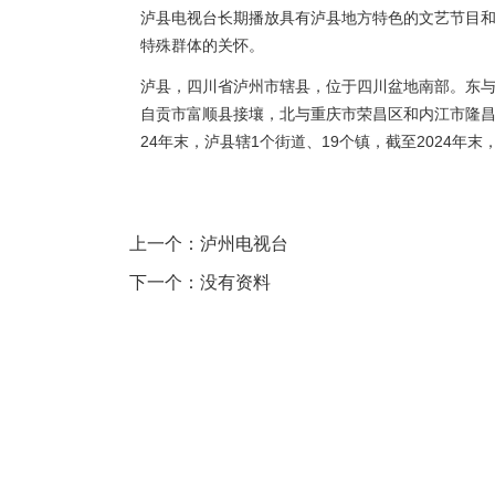
泸县电视台长期播放具有泸县地方特色的文艺节目
中国有几个地级市（293个地级市）
特殊群体的关怀。
龙口电视台综合频道
泸县，四川省泸州市辖县，位于四川盆地南部。东
长岛电视台
自贡市富顺县接壤，北与重庆市荣昌区和内江市隆昌
24年末，泸县辖1个街道、19个镇，截至2024年末
高新电视台
青羊电视台
金牛电视台
上一个：
泸州电视台
下一个：
没有资料