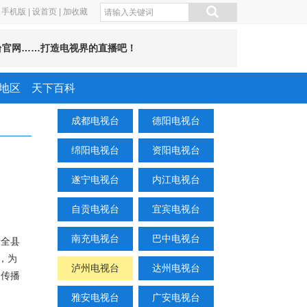
手机版
|
设首页
|
加收藏
台官网……打造电视界的直播吧！
地区
天下百科
成都电视台
德阳电视台
绵阳电视台
资阳电视台
遂宁电视台
内江电视台
自贡电视台
宜宾电视台
南充电视台
巴中电视台
责全县
，为
泸州电视台
达州电视台
的传播
雅安电视台
广安电视台