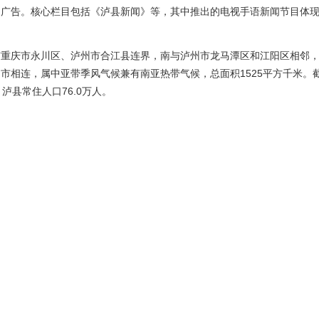
和广告。核心栏目包括《泸县新闻》等，其中推出的电视手语新闻节目体
与重庆市永川区、泸州市合江县连界，南与泸州市龙马潭区和江阳区相邻
市相连，属中亚带季风气候兼有南亚热带气候，总面积1525平方千米。截
，泸县常住人口76.0万人。