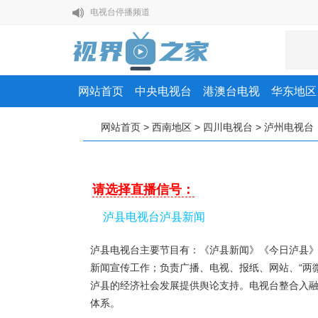
电视台停播频道
中央广播电视总台所有电视电台
[七大区域划分]华南、华中、华北、华东、西南…
中国有几个地级市（293个地级市）
网站首页
中央电视台
港澳台电视
华东地区
龙口电视台综合频道
网站首页
>
西南地区
>
四川电视台
>
泸州电视台
长岛电视台
高新电视台
青羊电视台
请选择直播信号：
金牛电视台
泸县电视台泸县新闻
2026世界杯小组赛赛程时间表
泸县电视台主要节目有：《泸县新闻》《今日泸县
电视台停播频道
新闻宣传工作；负责广播、电视、报纸、网站、“两
泸县的经济社会发展提供舆论支持。电视台整合入
中央广播电视总台所有电视电台
体系。
[七大区域划分]华南、华中、华北、华东、西南…