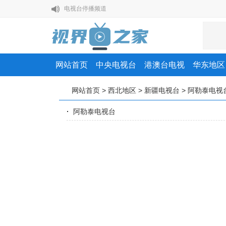
电视台停播频道
中央广播电视总台所有电视电台
[七大区域划分]华南、华中、华北、华东、西南…
中国有几个地级市（293个地级市）
网站首页
中央电视台
港澳台电视
华东地区
龙口电视台综合频道
网站首页
>
西北地区
>
新疆电视台
>
阿勒泰电视
长岛电视台
阿勒泰电视台
高新电视台
青羊电视台
金牛电视台
2026世界杯小组赛赛程时间表
电视台停播频道
中央广播电视总台所有电视电台
[七大区域划分]华南、华中、华北、华东、西南…