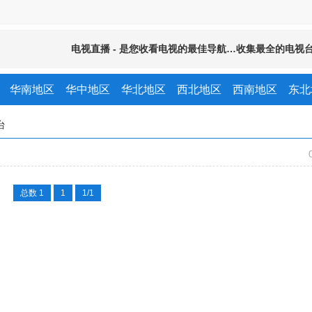
电视直播 - 是您收看电视的最佳导航…收集最全的电视
华南地区
华中地区
华北地区
西北地区
西南地区
东北
台
总数 1
1
1/1